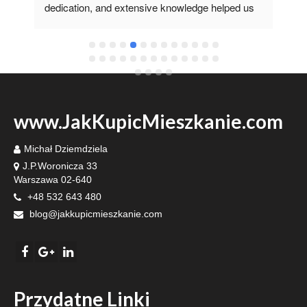
dedication, and extensive knowledge helped us 
it 
fulfill our dream of having our own home.I'm 
grateful he recommended such a specialist 
www.JakKupicMieszkanie.com
Michał Dziemdziela
J.P.Woronicza 33
Warszawa 02-640
+48 532 643 480
blog@jakkupicmieszkanie.com
Przydatne Linki