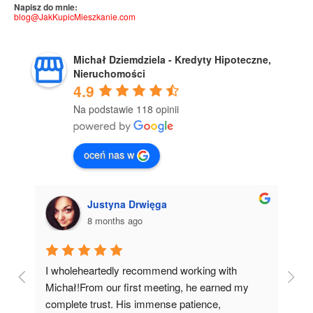
Napisz do mnie:
blog@JakKupicMieszkanie.com
Michał Dziemdziela - Kredyty Hipoteczne,
Nieruchomości
4.9
Na podstawie 118 opinii
oceń nas w
Justyna Drwięga
8 months ago
I wholeheartedly recommend working with 
I 
 
Michał!From our first meeting, he earned my 
co
complete trust. His immense patience, 
pr