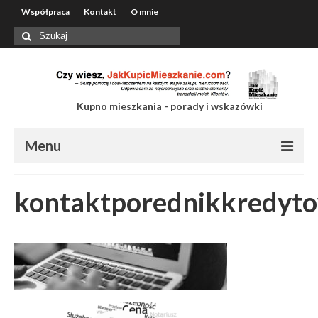
Współpraca
Kontakt
O mnie
Szuklaj
w:
Kupno mieszkania - porady i wskazówki
Menu
Współpraca
kontaktporednikkredyt
Kontakt
O mnie