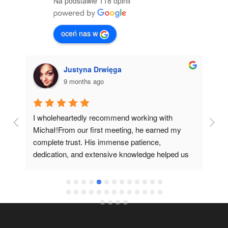
Na podstawie 118 opinii
oceń nas w
Justyna Drwięga
9 months ago
I wholeheartedly recommend working with 
I 
 
Michał!From our first meeting, he earned my 
co
complete trust. His immense patience, 
pr
dedication, and extensive knowledge helped us 
it 
fulfill our dream of having our own home.I'm 
grateful he recommended such a specialist 