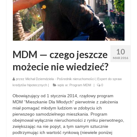
10
MDM — czego jeszcze
MAR 2016
możecie nie wiedzieć?
przez
Michał Dziemdziela - Pośrednik nieruchomości | Expert do spraw
kredytów hipotecznych
|
wpis w:
Program MDM
|
0
Obowiązujący od 1 stycznia 2014, rządowy program
MDM “Mieszkanie Dla Młodych“ pierwotnie z założenia
miał pomagać młodym ludziom w zdobyciu ich
pierwszego samodzielnego mieszkania. Program
obejmował wyłącznie nieruchomości z rynku pierwotnego,
zwiększając na nie popyt, a tym samym sztucznie
podtrzymując ich wartość rynkową (niewiele poniżej