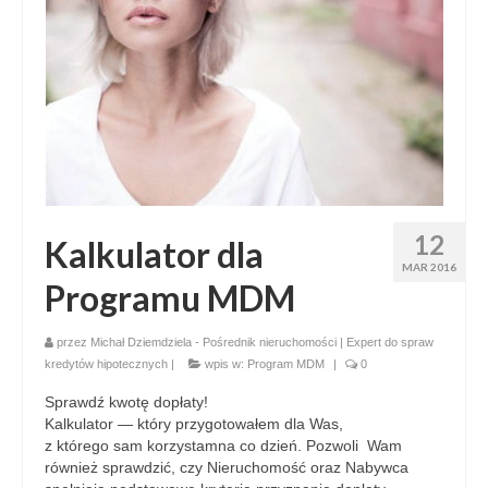
12
Kalkulator dla
MAR 2016
Programu MDM
przez
Michał Dziemdziela - Pośrednik nieruchomości | Expert do spraw
kredytów hipotecznych
|
wpis w:
Program MDM
|
0
Sprawdź kwotę dopłaty!
Kalkulator — który przygotowałem dla Was,
z którego sam korzystamna co dzień. Pozwoli Wam
również sprawdzić, czy Nieruchomość oraz Nabywca