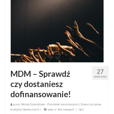
27
MDM – Sprawdź
MAR 2016
czy dostaniesz
dofinansowanie!
przez
Michał Dziemdziela - Pośrednik nieruchomości | Expert do spraw
kredytów hipotecznych
|
wpis w:
Bez kategorii
|
0