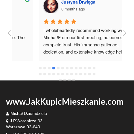
Justyna Drwięga
8 months ago
I wholeheartedly recommend working with 
I 
 
Michał!From our first meeting, he earned my 
co
complete trust. His immense patience, 
pr
dedication, and extensive knowledge helped us 
it 
fulfill our dream of having our own home.I'm 
grateful he recommended such a specialist 
www.JakKupicMieszkanie.com
Michał Dziemdziela
J.P.Woronicza 33
Warszawa 02-640