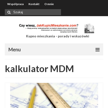
Współpraca
Kontakt
O mnie
Szuklaj
w:
Kupno mieszkania - porady i wskazówki
Menu
Współpraca
kalkulator MDM
Kontakt
O mnie