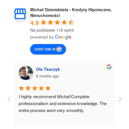
Michał Dziemdziela - Kredyty Hipoteczne,
Nieruchomości
4.9
Na podstawie 118 opinii
oceń nas w
yk
Justyna Drwięga
go
8 months ago
 Michał!Complete 
I wholeheartedly recommend wor
 extensive knowledge. The 
Michał!From our first meeting, h
 very smoothly.
complete trust. His immense pati
dedication, and extensive knowl
fulfill our dream of having our o