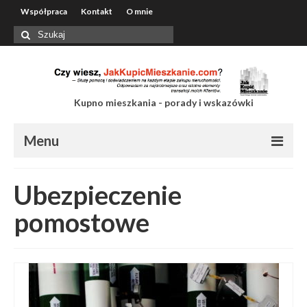
Współpraca
Kontakt
O mnie
Szuklaj
w:
Kupno mieszkania - porady i wskazówki
Menu
Współpraca
Ubezpieczenie
Kontakt
pomostowe
O mnie