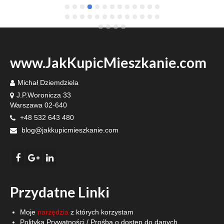
grateful he recommended such a 
www.JakKupicMieszkanie.com
Michał Dziemdziela
J.P.Woronicza 33
Warszawa 02-640
+48 532 643 480
blog@jakkupicmieszkanie.com
Przydatne Linki
Moje
narzędzia
z których korzystam
Polityka Prywatności
/
Prośba o dostęp do danych