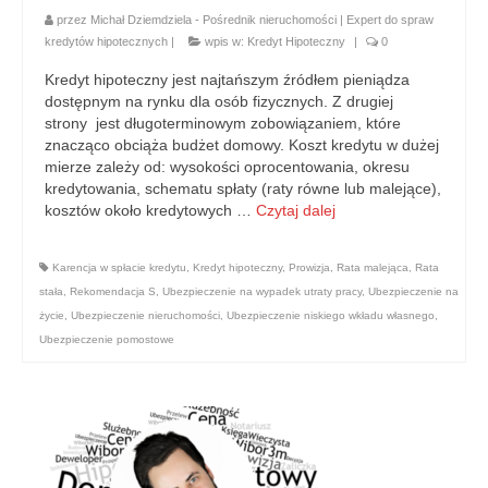
przez
Michał Dziemdziela - Pośrednik nieruchomości | Expert do spraw
kredytów hipotecznych
|
wpis w:
Kredyt Hipoteczny
|
0
Kredyt hipoteczny jest najtańszym źródłem pieniądza
dostępnym na rynku dla osób fizycznych. Z drugiej
strony jest długoterminowym zobowiązaniem, które
znacząco obciąża budżet domowy. Koszt kredytu w dużej
mierze zależy od: wysokości oprocentowania, okresu
kredytowania, schematu spłaty (raty równe lub malejące),
kosztów około kredytowych …
Czytaj dalej
Karencja w spłacie kredytu
,
Kredyt hipoteczny
,
Prowizja
,
Rata malejąca
,
Rata
stała
,
Rekomendacja S
,
Ubezpieczenie na wypadek utraty pracy
,
Ubezpieczenie na
życie
,
Ubezpieczenie nieruchomości
,
Ubezpieczenie niskiego wkładu własnego
,
Ubezpieczenie pomostowe