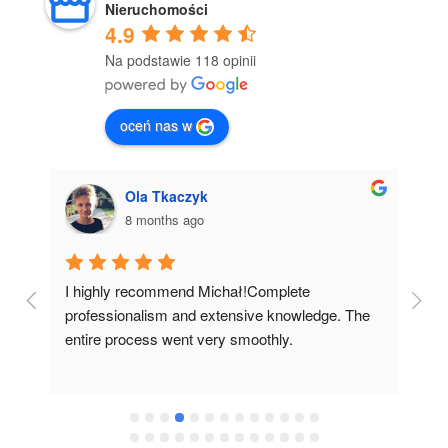
Nieruchomości
4.9
Na podstawie 118 opinii
oceń nas w
Ola Tkaczyk
8 months ago
I highly recommend Michał!Complete 
I 
professionalism and extensive knowledge. The 
Mi
, 
entire process went very smoothly.
co
de
fu
gr