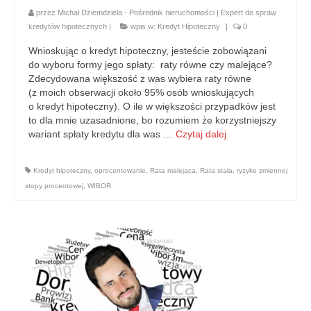
przez
Michał Dziemdziela - Pośrednik nieruchomości | Expert do spraw
kredytów hipotecznych
|
wpis w:
Kredyt Hipoteczny
|
0
Wnioskując o kredyt hipoteczny, jesteście zobowiązani
do wyboru formy jego spłaty: raty równe czy malejące?
Zdecydowana większość z was wybiera raty równe
(z moich obserwacji około 95% osób wnioskujących
o kredyt hipoteczny). O ile w większości przypadków jest
to dla mnie uzasadnione, bo rozumiem że korzystniejszy
wariant spłaty kredytu dla was …
Czytaj dalej
Kredyt hipoteczny
,
oprocentowanie
,
Rata malejąca
,
Rata stała
,
ryzyko zmiennej
stopy procentowej
,
WIBOR