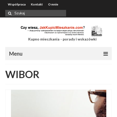
Współpraca
Kontakt
O mnie
Szuklaj
w:
Kupno mieszkania - porady i wskazówki
Menu
Współpraca
WIBOR
Kontakt
O mnie