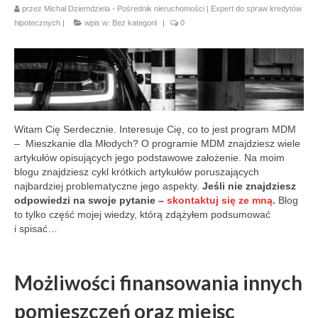
przez
Michał Dziemdziela - Pośrednik nieruchomości | Expert do spraw kredytów
hipotecznych
|
wpis w:
Bez kategorii
|
0
Witam Cię Serdecznie. Interesuje Cię, co to jest program MDM
– Mieszkanie dla Młodych? O programie MDM znajdziesz wiele
artykułów opisujących jego podstawowe założenie. Na moim
blogu znajdziesz cykl krótkich artykułów poruszających
najbardziej problematyczne jego aspekty.
Jeśli nie znajdziesz
odpowiedzi na swoje pytanie –
skontaktuj się ze mną.
Blog
to tylko część mojej wiedzy, którą zdążyłem podsumować
i spisać…
Możliwości finansowania innych
pomieszczeń oraz miejsc