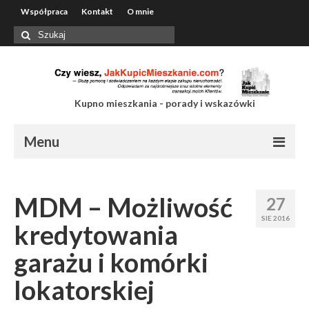
Współpraca
Kontakt
O mnie
Szuklaj
w:
Kupno mieszkania - porady i wskazówki
Menu
Współpraca
MDM – Możliwość
27
Kontakt
SIE 2016
kredytowania
O mnie
garażu i komórki
lokatorskiej