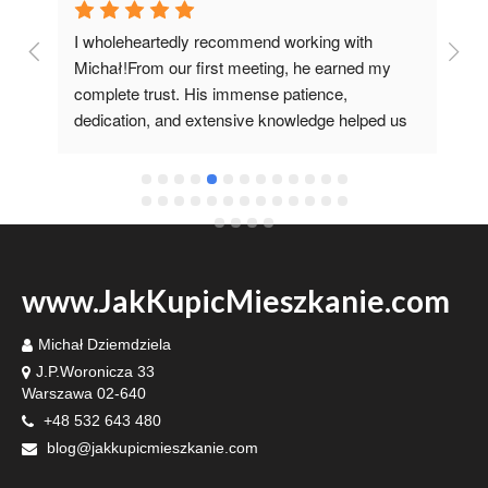
I wholeheartedly recommend working with 
I 
 
Michał!From our first meeting, he earned my 
co
complete trust. His immense patience, 
pr
dedication, and extensive knowledge helped us 
it 
fulfill our dream of having our own home.I'm 
grateful he recommended such a specialist 
www.JakKupicMieszkanie.com
Michał Dziemdziela
J.P.Woronicza 33
Warszawa 02-640
+48 532 643 480
blog@jakkupicmieszkanie.com