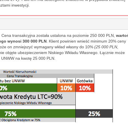
h time for 
tami inwestycji.
P.S. The 
partment, 
 company, 
erified in 
. Cena transakcyjna została ustalona na poziomie 250 000 PLN,
warto
ailable land 
ego wynosi 300 000 PLN
. Klient powinien wnieść minimum 20% ceny
egisters, 
oże on zmniejszyć wymagany wkład własny do 10%
(25 000 PLN,
f course.
ie objęte ubezpieczeniem Niskiego Wkładu Własnego. Łącznie może
m UNWW na kwotę 25 000 PLN.