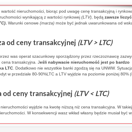
 wartość nieruchomości, biorąc pod uwagę cenę transakcyjną i rynkow
eruchomości wynikającą z wartości rynkowej
(LTV),
będą
zawsze liczyć
TC)
.
Warunki cenowe
(marża)
może być jednak uwarunkowana od wsk
a od ceny transakcyjnej
(LTV > LTC)
przez was operat szacunkowy sporządzony przez rzeczoznawcę zazwy
ż cena transakcyjna. J
eśli nabywacie nieruchomość jest po bardzo
ka LTC
. Dodatkowo nie wszystkie banki zgodzą się na UNWW. Sytuacja
redyt w przedziale 80-90%LTC a LTV wyjdzie na poziomie poniżej 80%
(
a od ceny transakcyjnej
(LTV < LTC)
ieruchomości wyjdzie na kwotę niższą niż cena transakcyjna. W takiej 
nieruchomości. W konsekwencji wasz wkład własny będzie musiał być w