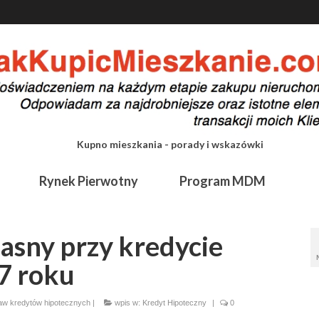
Kupno mieszkania - porady i wskazówki
Rynek Pierwotny
Program MDM
asny przy kredycie
7 roku
raw kredytów hipotecznych
|
wpis w:
Kredyt Hipoteczny
|
0