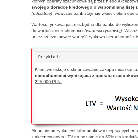
których operaty szacunkowe są przez niego akceptow
simply a calculating 
Booking syst
swojego doradcę kredowego o wspomnianą listę 
fraudster.
reservation wa
(odpłatnie)
, wówczas bank staje się właścicielem opera
automatically 
Wartość rynkowa jest niezbędna dla banku do wylicze
few hours befor
do wartości nieruchomości
(wartości rynkowej).
Wskaźni
immediately pa
przez rzeczoznawcę wartość rynkowa nieruchomości t
same apartment
same number o
on the same d
Przykład:
for a quick res
Klient wnioskuje o sfinansowanie zakupu mieszkania
next day. Of c
nieruchomości wynikająca z operatu szacunkow
second last-m
225 000 PLN.
reservation w
expensive. Aft
explaining the 
the Booking co
quickly realize
hadn't cancele
and that I hadn
Aktualnie na rynku jest kilka banków akceptujących 
z akceptowanym LTV na poziomie do 80% dla kredyt
to harm the ow