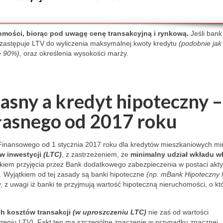
ertises that 
rtments for 
ng.com and 
omości, biorąc pod uwagę cenę transakcyjną i rynkową.
Jeśli bank
a list of 
 zastępuje LTV do wyliczenia maksymalnej kwoty kredytu
(podobnie jak
 you never 
e 90%),
oraz określenia wysokości marży.
him! One 
dynia, 
sio, and 11 
sny a kredyt hipoteczny –
Łódź: 
, 
asnego od 2017 roku
a, 
ek, 
Finansowego od 1 stycznia 2017 roku dla kredytów mieszkaniowych mi
ha, 
w inwestycji
(LTC)
, z zastrzeżeniem, że
minimalny udział wkładu w
vo, 
kiem przyjęcia przez Bank dodatkowego zabezpieczenia w postaci akt
lie, 
.
Wyjątkiem od tej zasady są banki hipoteczne
(np. mBank Hipoteczny 
roszowska, 
z uwagi iż banki te przyjmują wartość hipoteczną nieruchomości, o któ
olewska, 
so, 
ch kosztów transakcji
(w uproszczeniu LTC)
nie zaś od wartości
, Apartment 
zeniu LTV)
. Fakt ten ma szczególne znaczenie w przypadku znacznej