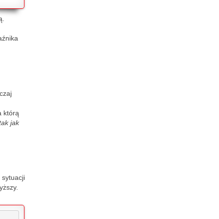
ą.
aźnika
czaj
 którą
tak jak
sytuacji
yższy.