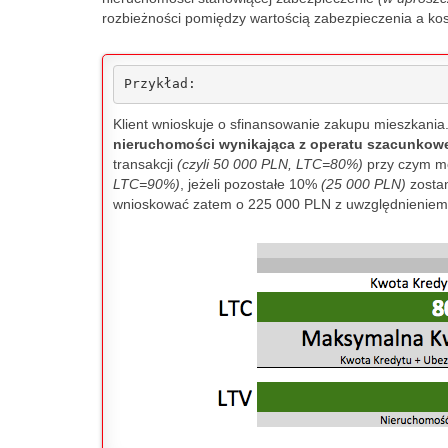
Verde...it's hig
rozbieżności pomiędzy wartością zabezpieczenia a kosz
cadastral tax.
owner of the a
Przykład:
who runs this
can easily be v
Klient wnioskuje o sfinansowanie zakupu mieszkania
the publicly av
nieruchomości wynikająca z operatu szacunkow
and mortgage r
transakcji
(czyli 50 000 PLN, LTC=80%)
przy czym m
which I did, o
LTC=90%)
, jeżeli pozostałe 10%
(25 000 PLN)
zostan
wnioskować zatem o 225 000 PLN z uwzględnienie