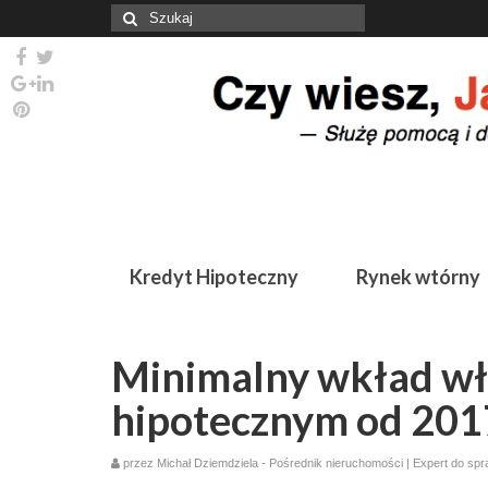
Szuklaj
w:
Kredyt Hipoteczny
Rynek wtórny
Minimalny wkład wł
hipotecznym od 201
przez
Michał Dziemdziela - Pośrednik nieruchomości | Expert do sp