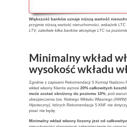
money. He adv
he has 12 apa
rent on Booki
Większość
banków uznaje niższą wartość nieruch
Airbnb. Here's 
przyjmie niższą wartość nieruchomości, wskaźnik LTC
apartments so
LTV, zaledwie kilka banków akceptuje LTC na poziomi
stumble upon 
apartment in G
Apartment Wie
Minimalny wkład wła
apartments in 
Apartment Sen
wysokość wkładu wł
Apartment Jaw
Apartment Mir
Zgodnie z zapisami Rekomendacji S Komisji Nadzoru 
Apartment Alp
wkład własny Klienta wynosi
20% całkowitych kosztó
Apartment Bra
może zostać obniżony do poziomu 10%
, pod warun
Apartment Char
ubezpieczenia tzw. Niskiego Wkładu Własnego
(NWW)
Apartment Tu
Hipoteczny),
których Rekomendacja S KNF nie dotyczy, 
Apartment Kar
pisać nie będę.
Apartment Ros
Minimalny wkład własny liczony jest od całkowity
Apartment Blu
nieruchomości stanowiącej zabezpieczenie
(w uproszc