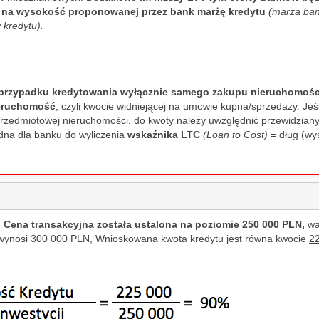
 na wysokość proponowanej przez bank marżę kredytu
(marża ba
uested a 
kredytu).
irst 
rvation. 
ed that he 
w the 
przypadku kredytowania wyłącznie samego zakupu nieruchomości
ccurred or 
ieruchomość
, czyli kwocie widniejącej na umowie kupna/sprzedaży. Jeśl
or the same 
rzedmiotowej nieruchomości, do kwoty należy uwzględnić przewidziany
tisfied, he 
ędna dla banku do wyliczenia
wskaźnika
LTC
(Loan to Cost)
= dług
(wy
ce for the 
 wrote that 
 closed for 
 didn't 
er contact. 
.
Cena transakcyjna została ustalona na poziomie
250 000 PLN,
wa
ertises 
wynosi 300 000 PLN, Wnioskowana kwota kredytu jest równa kwocie
2
nancial 
ng in 
u can see, 
at raising 