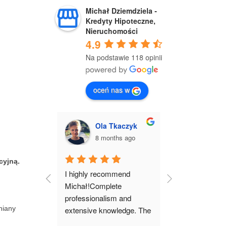
Michał Dziemdziela -
Kredyty Hipoteczne,
Nieruchomości
4.9
Na podstawie 118 opinii
oceń nas w
Tkaczyk
Justyna Drwięga
Mich
ths ago
8 months ago
9 mon
cyjną.
mmend 
I wholeheartedly 
I highly recomm
te 
recommend working with 
Michał professi
m and 
Michał!From our first 
comfortably gu
iany
wledge. The 
meeting, he earned my 
through the ent
h
 went very 
complete trust. His 
of purchasing a