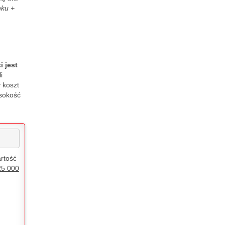
nku +
 jest
i
 koszt
sokość
rtość
25 000