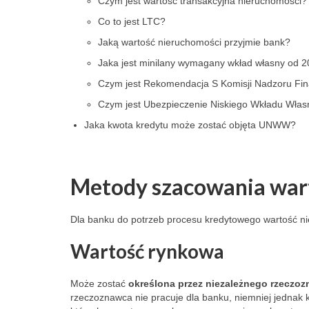
Czym jest wartość transakcyjna nieruchomości?
Co to jest LTC?
Jaką wartość nieruchomości przyjmie bank?
Jaka jest minilany wymagany wkład własny od 2
Czym jest Rekomendacja S Komisji Nadzoru F
Czym jest Ubezpieczenie Niskiego Wkładu Wła
Jaka kwota kredytu może zostać objęta UNWW?
Piotr Noculak
Mart
Metody szacowania wart
3 months ago
8 mo
Dla banku do potrzeb procesu kredytowego wartość ni
This man is a fraud. He 
I booked a wee
Wartość rynkowa
rents apartments in Łódź 
the Alpha Apar
and blatantly robbed me of 
Łódź, owned b
Może zostać
określona przez niezależnego rzeczo
400 PLN because I was 
Dziemdziela. 
rzeczoznawca nie pracuje dla banku, niemniej jednak
late checking in. He's 
inconsistency 