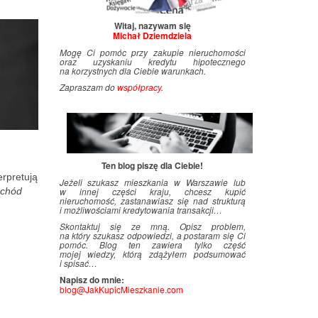
Witaj, nazywam się
Michał Dziemdziela
Mogę Ci pomóc przy zakupie nieruchomości
oraz uzyskaniu kredytu hipotecznego
na korzystnych dla Ciebie warunkach.
Zapraszam do
współpracy
.
Ten blog piszę dla Ciebie!
rpretują
Jeżeli szukasz mieszkania w Warszawie lub
ochód
w innej części kraju, chcesz kupić
nieruchomość, zastanawiasz się nad strukturą
i
.
możliwościami kredytowania transakcji…
Skontaktuj się ze mną. Opisz problem,
na który szukasz odpowiedzi, a postaram się Ci
pomóc. Blog ten zawiera tylko część
mojej wiedzy, którą zdążyłem podsumować
i
.
spisać…
Napisz do mnie:
blog@JakKupicMieszkanie.com