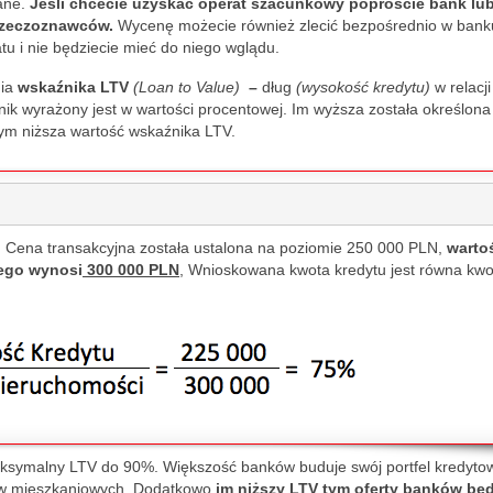
ane.
Jeśli chcecie uzyskać operat szacunkowy poproście bank lu
em, my 
best options, and truly 
smoothly.
rzeczoznawców.
Wycenę możecie również zlecić bezpośrednio w bank
s 
cares about the client. 
tu i nie będziecie mieć do niego wglądu.
canceled a 
Thanks to his help, the 
nia
wskaźnika
LTV
(Loan to Value)
–
dług
(wysokość kredytu)
w relacji
e arrival. I 
entire process went 
k wyrażony jest w wartości procentowej. Im wyższa została określona
id for the 
smoothly and without 
ym niższa wartość wskaźnika LTV.
, for the 
stress. I highly 
f people, 
recommend Michał!"
ates, hoping 
olution the 
. Cena transakcyjna została ustalona na poziomie 250 000 PLN,
warto
ourse, the 
ego wynosi
300 000 PLN
, Wnioskowana kwota kredytu jest równa kwo
inute 
as more 
er 
situation, 
nsultants 
d that I 
d the stay 
't intended 
maksymalny LTV do 90%. Większość banków buduje swój portfel kredyto
ów mieszkaniowych. Dodatkowo
im niższy LTV tym oferty banków będ
ner in any 