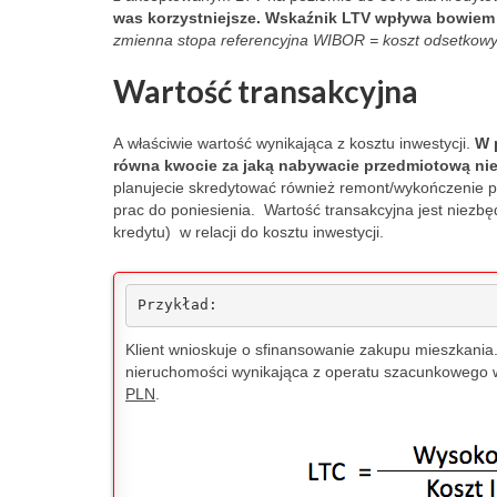
was korzystniejsze. Wskaźnik LTV wpływa bowiem
way. They req
zmienna stopa referencyjna WIBOR = koszt odsetkowy 
refund for the f
(cheaper) rese
Wartość transakcyjna
The owner stat
didn't care ho
A właściwie wartość wynikająca z kosztu inwestycji.
W 
cancellation o
równa kwocie
za jaką nabywacie przedmiotową n
that I'd paid f
planujecie skredytować również remont/wykończenie p
thing twice. Sa
prac do poniesienia.
Wartość transakcyjna jest niezb
kredytu)
w relacji do kosztu inwestycji.
charged me twi
same thing and
the matter was
Przykład:
him and that he
want any furth
Klient wnioskuje o sfinansowanie zakupu mieszkania
The owner adv
nieruchomości wynikająca z operatu szacunkowego 
PLN
.
himself as a fi
advisor operati
Warsaw. As yo
he's an expert 