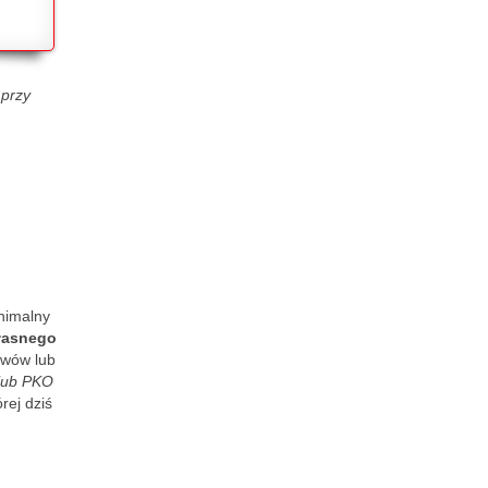
 przy
nimalny
łasnego
ywów lub
lub PKO
rej dziś