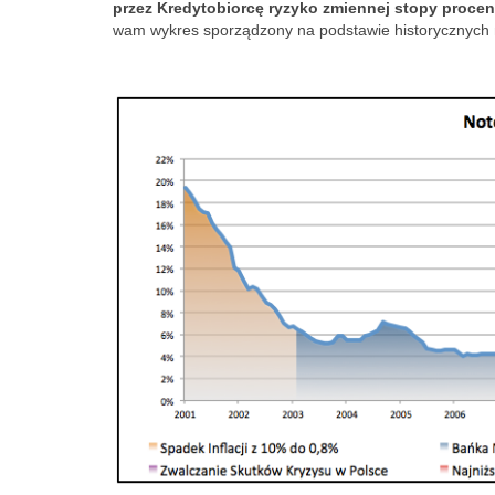
przez Kredytobiorcę ryzyko zmiennej stopy procen
Verde...it's hig
wam wykres sporządzony na podstawie historycznych 
cadastral tax.
owner of the a
who runs this
can easily be v
the publicly av
and mortgage r
which I did, o