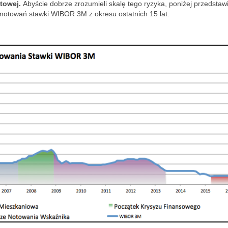
towej.
Abyście dobrze zrozumieli skalę tego ryzyka, poniżej przedsta
h time for 
notowań stawki WIBOR 3M z okresu ostatnich 15 lat.
P.S. The 
partment, 
 company, 
erified in 
ailable land 
egisters, 
f course.