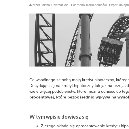
przez
Michał Dziemdziela - Pośrednik nieruchomości | Expert do sp
Co wspólnego ze sobą mają kredyt hipoteczny, któreg
Decydując się na kredyt hipoteczny tak jak na przejaż
wiele więcej podobieństw, które można odnieść do teg
procentowej, które bezpośrednio wpływa na wysok
W tym wpisie dowiesz się:
Z czego składa się oprocentowanie kredytu hip