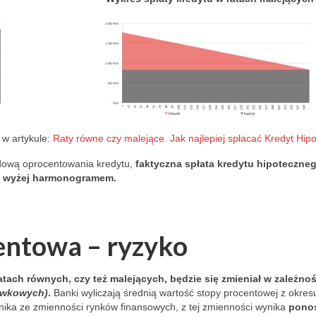
ertises that 
rtments for 
ng.com and 
a list of 
 you never 
him! One 
dynia, 
sio, and 11 
 w artykule:
Raty równe czy malejące. Jak najlepiej spłacać Kredyt Hip
Łódź: 
, 
adową oprocentowania kredytu,
faktyczna spłata kredytu hipoteczne
a, 
m wyżej harmonogramem.
ek, 
ha, 
vo, 
entowa – ryzyko
lie, 
roszowska, 
olewska, 
tach równych, czy też malejących, będzie się zmieniał w zależnoś
so, 
ówkowych)
.
Banki wyliczają średnią wartość stopy procentowej z okres
nika ze zmienności rynków finansowych, z tej zmienności wynika
pono
, Apartment 