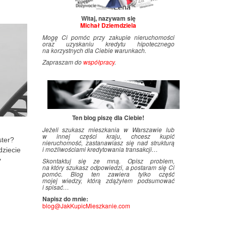
Witaj, nazywam się
Michał Dziemdziela
Mogę Ci pomóc przy zakupie nieruchomości
oraz uzyskaniu kredytu hipotecznego
na korzystnych dla Ciebie warunkach.
Zapraszam do
współpracy
.
Ten blog piszę dla Ciebie!
Jeżeli szukasz mieszkania w Warszawie lub
w innej części kraju, chcesz kupić
ster?
nieruchomość, zastanawiasz się nad strukturą
i
.
możliwościami kredytowania transakcji…
dziecie
y
Skontaktuj się ze mną. Opisz problem,
na który szukasz odpowiedzi, a postaram się Ci
pomóc. Blog ten zawiera tylko część
mojej wiedzy, którą zdążyłem podsumować
i
.
spisać…
Napisz do mnie:
blog@JakKupicMieszkanie.com