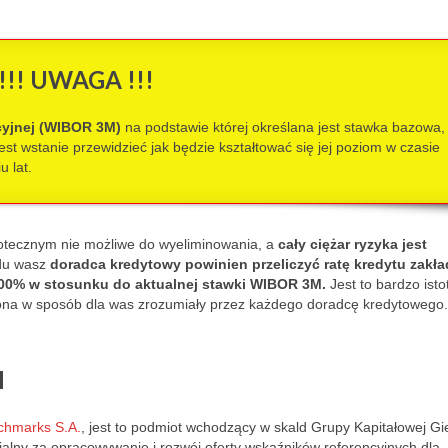
!!! UWAGA !!!
cyjnej (WIBOR 3M)
na podstawie której określana jest stawka bazowa,
est wstanie przewidzieć jak będzie kształtować się jej poziom w czasie
u lat.
potecznym nie możliwe do wyeliminowania
, a
cały ciężar ryzyka jest
du wasz
doradca kredytowy
powinien przeliczyć ratę kredytu zakła
00% w stosunku do aktualnej stawki WIBOR 3M.
Jest to bardzo isto
ona w sposób dla was zrozumiały przez każdego doradcę kredytowego.
M
hmarks S.A.
, jest to podmiot wchodzący w skald Grupy Kapitałowej Gi
lny za opracowywanie i rozwój oferty wskaźników referencyjnych dla