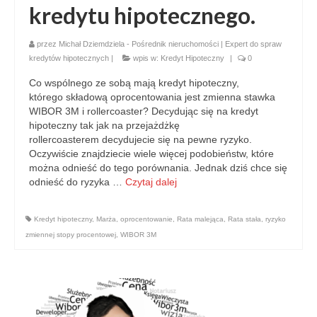
kredytu hipotecznego.
przez
Michał Dziemdziela - Pośrednik nieruchomości | Expert do spraw
kredytów hipotecznych
|
wpis w:
Kredyt Hipoteczny
|
0
Co wspólnego ze sobą mają kredyt hipoteczny,
którego składową oprocentowania jest zmienna stawka
WIBOR 3M i rollercoaster? Decydując się na kredyt
hipoteczny tak jak na przejażdżkę
rollercoasterem decydujecie się na pewne ryzyko.
Oczywiście znajdziecie wiele więcej podobieństw, które
można odnieść do tego porównania. Jednak dziś chce się
odnieść do ryzyka …
Czytaj dalej
Kredyt hipoteczny
,
Marża
,
oprocentowanie
,
Rata malejąca
,
Rata stała
,
ryzyko
zmiennej stopy procentowej
,
WIBOR 3M