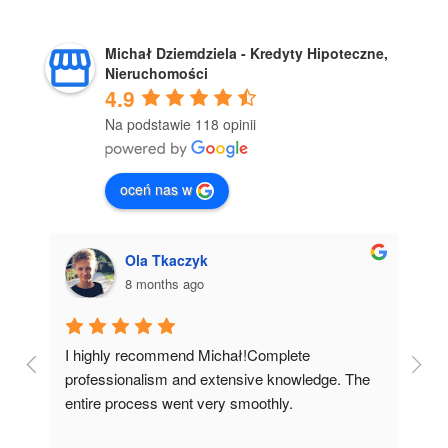
Michał Dziemdziela - Kredyty Hipoteczne,
Nieruchomości
4.9
Na podstawie 118 opinii
oceń nas w
Justyna Drwięga
8 months ago
I wholeheartedly recommend working with 
I 
 
Michał!From our first meeting, he earned my 
co
complete trust. His immense patience, 
pr
dedication, and extensive knowledge helped us 
it 