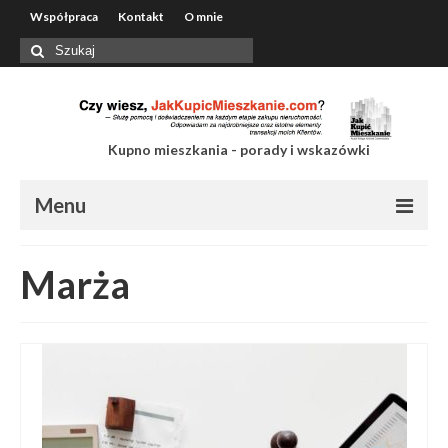
Współpraca
Kontakt
O mnie
Szuklaj
w:
Kupno mieszkania - porady i wskazówki
Menu
Współpraca
Marża
Kontakt
O mnie