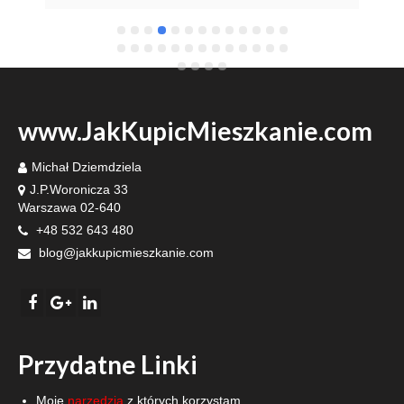
fulfill our dream of having our own home.I'm 
grateful he recommended such a specialist 
www.JakKupicMieszkanie.com
Michał Dziemdziela
J.P.Woronicza 33
Warszawa 02-640
+48 532 643 480
blog@jakkupicmieszkanie.com
Przydatne Linki
Moje
narzędzia
z których korzystam