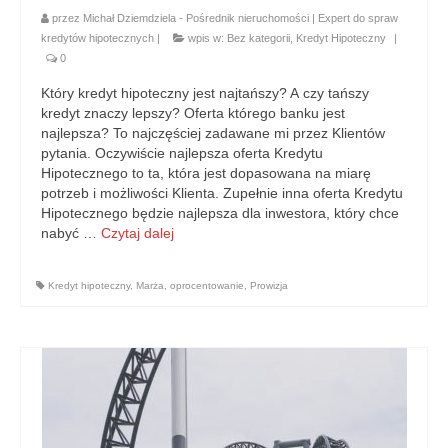
przez
Michał Dziemdziela - Pośrednik nieruchomości | Expert do spraw
kredytów hipotecznych
|
wpis w:
Bez kategorii
,
Kredyt Hipoteczny
|
0
Który kredyt hipoteczny jest najtańszy? A czy tańszy
kredyt znaczy lepszy? Oferta którego banku jest
najlepsza? To najczęściej zadawane mi przez Klientów
pytania. Oczywiście najlepsza oferta Kredytu
Hipotecznego to ta, która jest dopasowana na miarę
potrzeb i możliwości Klienta. Zupełnie inna oferta Kredytu
Hipotecznego będzie najlepsza dla inwestora, który chce
nabyć …
Czytaj dalej
Kredyt hipoteczny
,
Marża
,
oprocentowanie
,
Prowizja