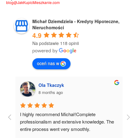
blog@JakKupicMieszkanie.com
Michał Dziemdziela - Kredyty Hipoteczne,
Nieruchomości
4.9
Na podstawie 118 opinii
oceń nas w
Ola Tkaczyk
8 months ago
I highly recommend Michał!Complete 
I whole
professionalism and extensive knowledge. The 
Michał!
entire process went very smoothly.
complet
dedicat