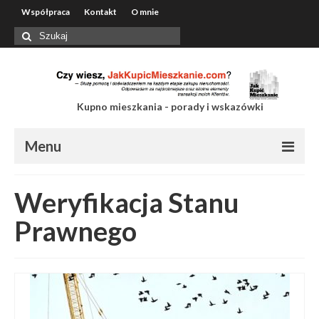
Współpraca
Kontakt
O mnie
Szuklaj
w:
Kupno mieszkania - porady i wskazówki
Menu
Współpraca
Weryfikacja Stanu
Kontakt
Prawnego
O mnie