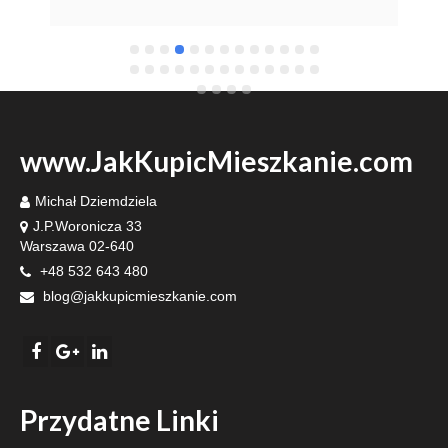
fulfill
gratefu
www.JakKupicMieszkanie.com
Michał Dziemdziela
J.P.Woronicza 33
Warszawa 02-640
+48 532 643 480
blog@jakkupicmieszkanie.com
Przydatne Linki