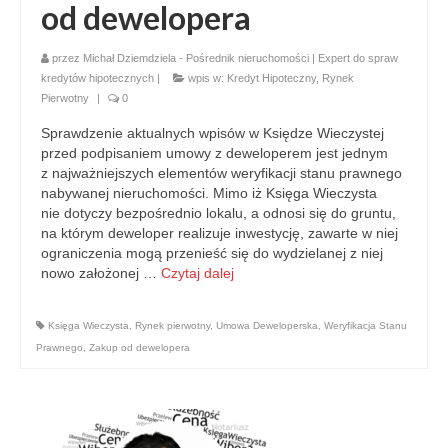
od dewelopera
przez
Michał Dziemdziela - Pośrednik nieruchomości | Expert do spraw
kredytów hipotecznych
|
wpis w:
Kredyt Hipoteczny
,
Rynek
Pierwotny
|
0
Sprawdzenie aktualnych wpisów w Księdze Wieczystej
przed podpisaniem umowy z deweloperem jest jednym
z najważniejszych elementów weryfikacji stanu prawnego
nabywanej nieruchomości. Mimo iż Księga Wieczysta
nie dotyczy bezpośrednio lokalu, a odnosi się do gruntu,
na którym deweloper realizuje inwestycję, zawarte w niej
ograniczenia mogą przenieść się do wydzielanej z niej
nowo założonej …
Czytaj dalej
Księga Wieczysta
,
Rynek pierwotny
,
Umowa Deweloperska
,
Weryfikacja Stanu
Prawnego
,
Zakup od dewelopera