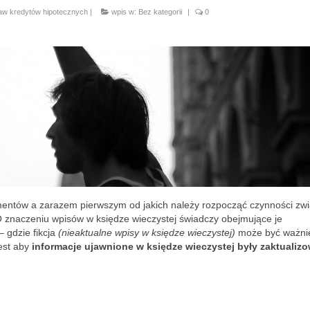
raw kredytów hipotecznych
|
wpis w:
Bez kategorii
|
0
kumentów a zarazem pierwszym od jakich należy rozpocząć czynności zw
 znaczeniu wpisów w księdze wieczystej świadczy obejmujące je
– gdzie fikcja
(nieaktualne wpisy w księdze wieczystej)
może być ważni
jest aby
informacje ujawnione w księdze wieczystej były zaktualiz