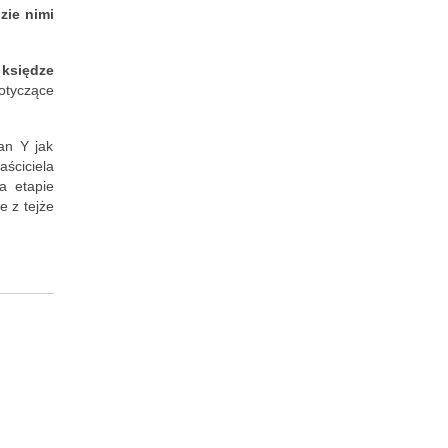
zie nimi
księdze
otyczące
an Y jak
ściciela
a etapie
e z tejże