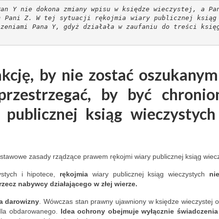
Pan Y nie dokona zmiany wpisu w księdze wieczystej, a Pa
uested a 
m Pani Z. W tej sytuacji rękojmia wiary publicznej ksiąg
irst 
czeniami Pana Y, gdyż działała w zaufaniu do treści księ
rvation. 
ed that he 
w the 
ccurred or 
akcję, by nie zostać oszukanym
or the same 
przestrzegać, by być chroni
tisfied, he 
ce for the 
publicznej ksiąg wieczystych
 wrote that 
 closed for 
 didn't 
er contact. 
dstawowe zasady rządzące prawem rękojmi wiary publicznej ksiąg wiec
ertises 
stych i hipotece,
rękojmia
wiary publicznej ksiąg wieczystych
ni
nancial 
ecz nabywcy działającego w złej wierze.
ng in 
u can see, 
 darowizny
. Wówczas stan prawny ujawniony w księdze wieczystej 
at raising 
 dla obdarowanego.
Idea ochrony obejmuje wyłącznie świadczeni