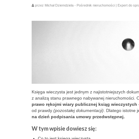
przez
Michał Dziemdziela - Pośrednik nieruchomości | Expert do sp
Księga wieczysta jest jednym z najistotniejszych do
z analizą stanu prawnego nabywanej nieruchomości. O
prawo rękojmi wiary publicznej ksiąg wieczystych
od prawdy
(pozostałej dokumentacji)
. Dlatego istotne 
na dzień podpisania umowy przedwstępnej.
W tym wpisie dowiesz się:
Co to jest księga wieczysta,