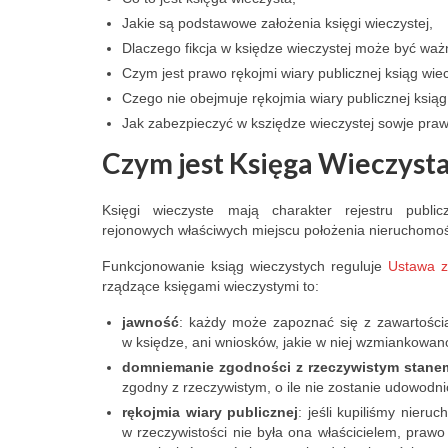
Jakie są podstawowe założenia księgi wieczystej,
Dlaczego fikcja w księdze wieczystej może być waż
Czym jest prawo rękojmi wiary publicznej ksiąg wie
Czego nie obejmuje rękojmia wiary publicznej ksiąg
Jak zabezpieczyć w ksziędze wieczystej sowje praw
Czym jest Księga Wieczyst
Księgi wieczyste mają charakter rejestru pub
rejonowych właściwych miejscu położenia nieruchomoś
Piotr Noculak
Mart
Funkcjonowanie ksiąg wieczystych reguluje
Ustawa z
3 months ago
8 mo
rządzące księgami wieczystymi to:
jawność
: każdy może zapoznać się z zawartością
This man is a fraud. He 
I booked a wee
w księdze, ani wniosków, jakie w niej wzmiankowan
rents apartments in Łódź 
the Alpha Apar
domniemanie zgodności z rzeczywistym stan
zgodny z rzeczywistym, o ile nie zostanie udowodn
and blatantly robbed me of 
Łódź, owned b
rękojmia wiary publiczne
j
: jeśli kupiliśmy nieru
400 PLN because I was 
Dziemdziela. 
w rzeczywistości nie była ona właścicielem, prawo
late checking in. He's 
inconsistency 