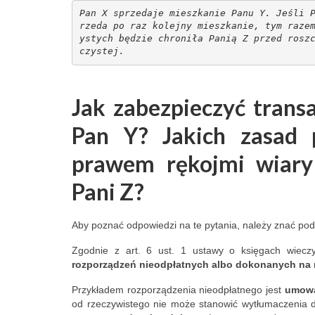
Pan X sprzedaje mieszkanie Panu Y. Jeśli 
way. They req
rzeda po raz kolejny mieszkanie, tym raze
refund for the f
ystych będzie chroniła Panią Z przed rosz
(cheaper) rese
czystej.
The owner stat
didn't care ho
cancellation o
Jak zabezpieczyć trans
that I'd paid f
Pan Y? Jakich zasad 
thing twice. Sa
charged me twi
prawem rękojmi wiary 
same thing and
the matter was
Pani Z?
him and that he
want any furth
Aby poznać odpowiedzi na te pytania, należy znać po
The owner adv
Zgodnie z art. 6 ust. 1 ustawy o księgach wieczy
himself as a fi
rozporządzeń nieodpłatnych albo dokonanych na rz
advisor operati
Warsaw. As yo
Przykładem rozporządzenia nieodpłatnego jest
umowa
he's an expert 
od rzeczywistego nie może stanowić wytłumaczenia