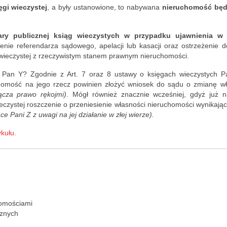
h time for 
ęgi wieczystej
, a były ustanowione, to nabywana
nieruchomość będ
P.S. The 
partment, 
iary publicznej ksiąg wieczystych w przypadku ujawnienia w 
 company, 
enie referendarza sądowego, apelacji lub kasacji oraz ostrzeżenie d
erified in 
wieczystej z rzeczywistym stanem prawnym nieruchomości.
ailable land 
ić Pan Y? Zgodnie z Art. 7 oraz 8 ustawy o księgach wieczystych P
egisters, 
homość na jego rzecz powinien złożyć wniosek do sądu o zmianę wła
f course.
ącza prawo rękojmi)
. Mógł również znacznie wcześniej, gdyż już n
czystej roszczenie o przeniesienie własności nieruchomości wynikając
 Pani Z z uwagi na jej działanie w złej wierze).
ykułu.
homościami
cznych