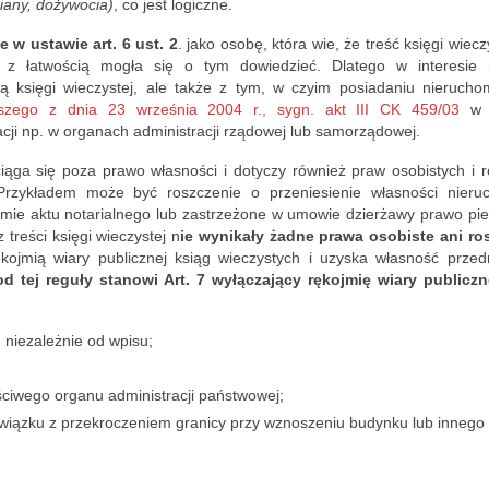
any, dożywocia)
, co jest logiczne.
ertises that 
rtments for 
e w ustawie art. 6 ust. 2
. jako osobę, która wie, że treść księgi wieczy
ng.com and 
z łatwością mogła się o tym dowiedzieć. Dlatego w interesie
a list of 
ią księgi wieczystej, ale także z tym, w czyim posiadaniu nierucho
zego z dnia 23 września 2004 r., sygn. akt III CK 459/03
w s
 you never 
acji np. w organach administracji rządowej lub samorządowej.
him! One 
dynia, 
iąga się poza prawo własności i dotyczy również praw osobistych i r
sio, and 11 
Przykładem może być roszczenie o przeniesienie własności nieru
rmie aktu notarialnego lub zastrzeżone w umowie dzierżawy prawo pi
Łódź: 
treści księgi wieczystej n
ie wynikały żadne prawa osobiste ani ro
, 
kojmią wiary publicznej ksiąg wieczystych i uzyska własność przed
a, 
d tej reguły stanowi Art. 7 wyłączający rękojmię wiary publiczn
ek, 
ha, 
niezależnie od wpisu;
vo, 
lie, 
ściwego organu administracji państwowej;
roszowska, 
związku z przekroczeniem granicy przy wznoszeniu budynku lub innego
olewska, 
so, 
, Apartment 