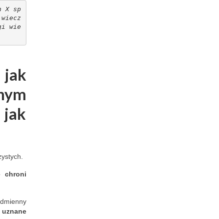
n X sp
 wiecz
gi wie
 jak
onym
 jak
zystych.
e chroni
odmienny
a uznane