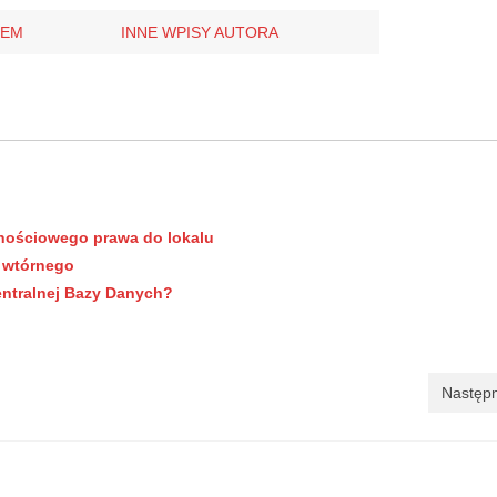
REM
INNE WPISY AUTORA
snościowego prawa do lokalu
u wtórnego
Centralnej Bazy Danych?
Następn