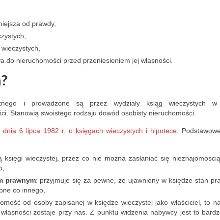
niejsza od prawdy,
czystych,
 wieczystych,
a do nieruchomości przed przeniesieniem jej własności.
a?
licznego i prowadzone są przez wydziały ksiąg wieczystych w
ci. Stanowią swoistego rodzaju dowód osobisty nieruchomości.
a
Paweł Kierzkiewicz
Ola 
 dnia 6 lipca 1982 r. o księgach wieczystych i hipotece
. Podstawow
nths ago
8 months ago
8 mon
 księgi wieczystej, przez co nie można zasłaniać się nieznajomości
k's stay at 
"A great mortgage advisor 
I highly reco
o,
tment in 
– professional, dedicated, 
Michał!Comple
em prawnym
: przyjmuje się za pewne, że ujawniony w księdze stan pr
ione co innego,
y Michał 
and very patient. He 
professionalis
chomość od osoby zapisanej w księdze wieczystej jako właściciel, to na
Due to an 
explains everything 
extensive kno
 własności zostaje przy nas. Z punktu widzenia nabywcy jest to bardz
in the 
thoroughly, presents the 
entire process