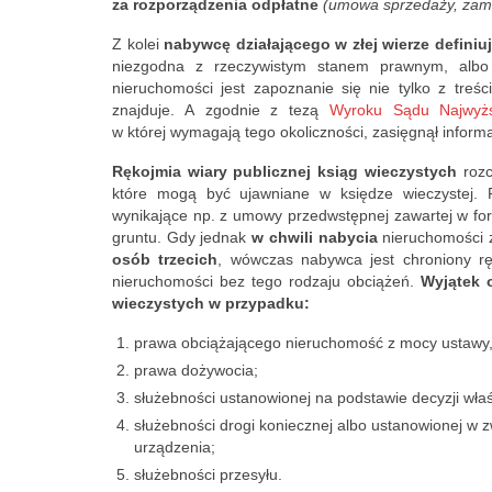
za rozporządzenia odpłatne
(umowa sprzedaży, zami
money. He adv
he has 12 apa
Z kolei
nabywcę działającego w złej wierze
definiuj
rent on Booki
niezgodna z rzeczywistym stanem prawnym, albo 
Airbnb. Here's 
nieruchomości jest zapoznanie się nie tylko z treśc
znajduje. A zgodnie z tezą
Wyroku Sądu Najwyżs
apartments so
w której wymagają tego okoliczności, zasięgnął inform
stumble upon 
apartment in G
Rękojmia wiary publicznej ksiąg wieczystych
rozc
Apartment Wie
które mogą być ujawniane w księdze wieczystej. 
wynikające np. z umowy przedwstępnej zawartej w fo
apartments in 
gruntu. Gdy jednak
w chwili nabycia
nieruchomości z 
Apartment Sen
osób trzecich
, wówczas nabywca jest chroniony rę
Apartment Jaw
nieruchomości bez tego rodzaju obciążeń.
Wyjątek o
Apartment Mir
wieczystych w przypadku:
Apartment Alp
prawa obciążającego nieruchomość z mocy ustawy, 
Apartment Bra
prawa dożywocia;
Apartment Char
służebności ustanowionej na podstawie decyzji wła
Apartment Tu
służebności drogi koniecznej albo ustanowionej w 
Apartment Kar
urządzenia;
Apartment Ros
służebności przesyłu.
Apartment Blu