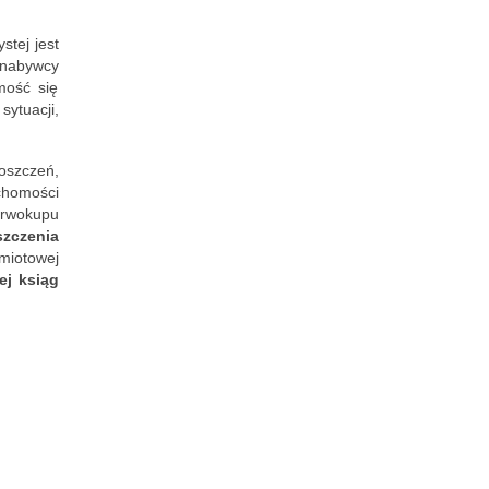
stej jest
 nabywcy
mość się
ytuacji,
oszczeń,
chomości
erwokupu
szczenia
miotowej
ej ksiąg