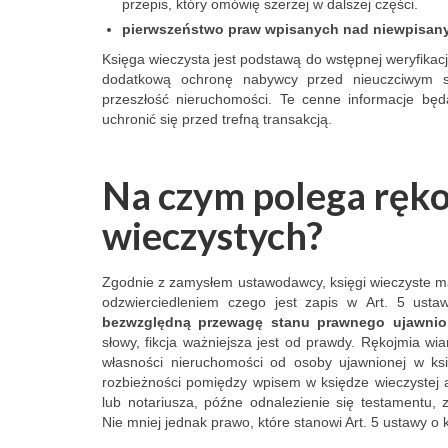
przepis, który omówię szerzej w dalszej części.
simply a calculating 
Booking syst
pierwszeństwo praw wpisanych nad niewpisany
fraudster.
reservation wa
Księga wieczysta jest podstawą do wstępnej weryfikacji
automatically 
dodatkową ochronę nabywcy przed nieuczciwym sp
few hours befor
przeszłość nieruchomości. Te cenne informacje 
immediately pa
uchronić się przed trefną transakcją.
same apartment
same number o
Na czym polega
ręko
on the same d
for a quick res
wieczystych?
next day. Of c
second last-m
reservation w
Zgodnie z zamysłem ustawodawcy, księgi wieczyste m
expensive. Aft
odzwierciedleniem czego jest zapis w Art. 5 usta
bezwzględn
ą
przewagę
stanu prawnego ujawnion
explaining the 
słowy, fikcja ważniejsza jest od prawdy. Rękojmia wi
the Booking co
własności nieruchomości od osoby ujawnionej w ksi
quickly realize
rozbieżności pomiędzy wpisem w księdze wieczyste
hadn't cancele
lub notariusza, późne odnalezienie się testamentu,
and that I hadn
Nie mniej jednak prawo, które stanowi Art. 5 ustawy o
to harm the ow