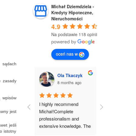
Michał Dziemdziela -
Kredyty Hipoteczne,
Nieruchomości
4.9
Na podstawie 118 opinii
oceń nas w
 sądach
Tkaczyk
Justyna Drwięga
Mich
e zasady
ths ago
8 months ago
9 mon
ą wpisów
mmend 
I wholeheartedly 
I highly recomm
te 
recommend working with 
Michał professi
awny jest
m and 
Michał!From our first 
comfortably gu
wet jeśli
wledge. The 
meeting, he earned my 
through the ent
o istotny
 went very 
complete trust. His 
of purchasing a