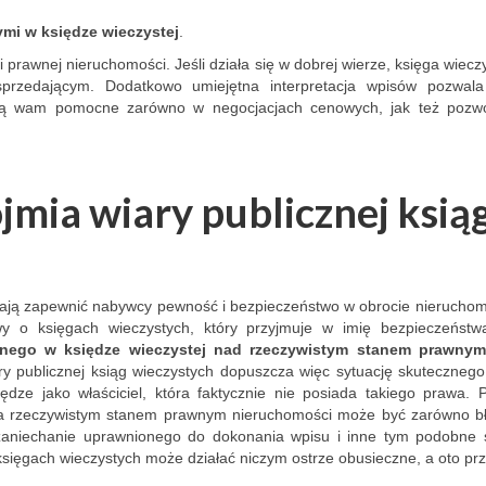
em, my 
best options, and truly 
smoothly.
mi w księdze wieczystej
.
s 
cares about the client. 
 prawnej nieruchomości. Jeśli działa się w dobrej wierze, księga wiecz
canceled a 
Thanks to his help, the 
rzedającym. Dodatkowo umiejętna interpretacja wpisów pozwal
e arrival. I 
entire process went 
będą wam pomocne zarówno w negocjacjach cenowych, jak też poz
id for the 
smoothly and without 
, for the 
stress. I highly 
f people, 
recommend Michał!"
jmia
wiary publicznej ksią
ates, hoping 
olution the 
ourse, the 
inute 
as more 
ają zapewnić nabywcy pewność i bezpieczeństwo w obrocie nieruchom
er 
wy o księgach wieczystych, który przyjmuje w imię bezpieczeństw
ego w księdze wieczystej nad rzeczywistym stanem prawnym
situation, 
ary publicznej ksiąg wieczystych dopuszcza więc sytuację skuteczneg
nsultants 
ędze jako właściciel, która faktycznie nie posiada takiego prawa.
d that I 
j a rzeczywistym stanem prawnym nieruchomości może być zarówno b
d the stay 
 zaniechanie uprawnionego do dokonania wpisu i inne tym podobne s
't intended 
 księgach wieczystych może działać niczym ostrze obusieczne, a oto prz
ner in any 