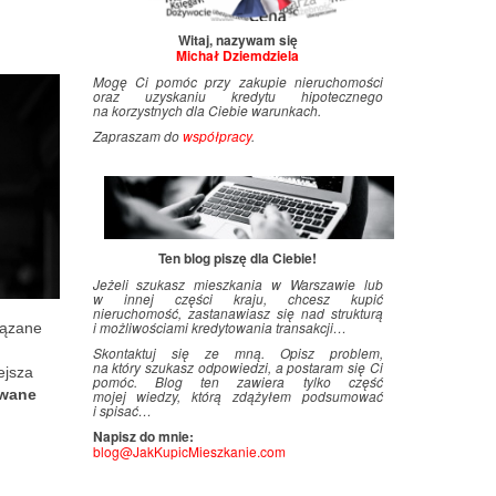
Witaj, nazywam się
Michał Dziemdziela
Mogę Ci pomóc przy zakupie nieruchomości
oraz uzyskaniu kredytu hipotecznego
na korzystnych dla Ciebie warunkach.
Zapraszam do
współpracy
.
Ten blog piszę dla Ciebie!
Jeżeli szukasz mieszkania w Warszawie lub
w innej części kraju, chcesz kupić
nieruchomość, zastanawiasz się nad strukturą
i
.
możliwościami kredytowania transakcji…
iązane
Skontaktuj się ze mną. Opisz problem,
na który szukasz odpowiedzi, a postaram się Ci
ejsza
pomóc. Blog ten zawiera tylko część
owane
mojej wiedzy, którą zdążyłem podsumować
i
.
spisać…
Napisz do mnie:
blog@JakKupicMieszkanie.com