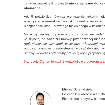
Verde...it's hig
Tak więc nawet jeśli prawa te
nie są wpisane do ksi
obciążona
.
cadastral tax.
owner of the a
Art. 8 potwierdza również
wyłączenie rękojmi w
who runs this
wieczystej wzmianki o
: wniosku, skardze na orzecz
can easily be v
niezgodności stanu prawnego ujawnionego w księdze 
the publicly av
Mając tę wiedzę, czy wiecie już, co powinien zrob
and mortgage r
najszybciej po zawarciu umowy przenoszącej nieruc
which I did, o
(pojawienie się wzmianek w księdze wieczystej wył
podpisania umowy przedwstępnej, wpisać do księgi wie
umowy
(wówczas odebrałby prawo rękojmi przysługujące
Interesuje Cię ten temat? Skontaktuj się z autorem art
Michał Dziemdziela
Pośrednik w obrocie nieruc
Ekspert d/s kredytów hipote